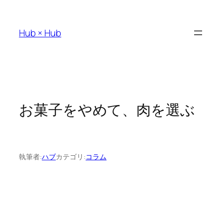
内
容
Hub × Hub
を
ス
キ
ッ
お菓子をやめて、肉を選ぶ
プ
執筆者:
ハブ
カテゴリ:
コラム