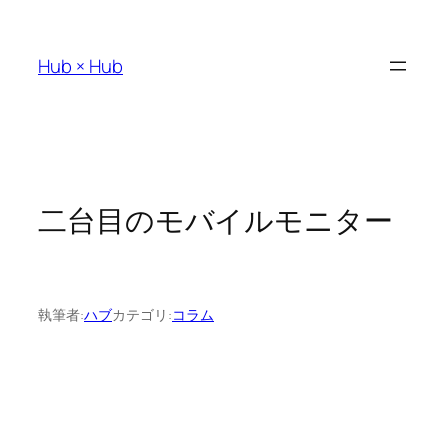
内
容
Hub × Hub
を
ス
キ
ッ
二台目のモバイルモニター
プ
執筆者:
ハブ
カテゴリ:
コラム