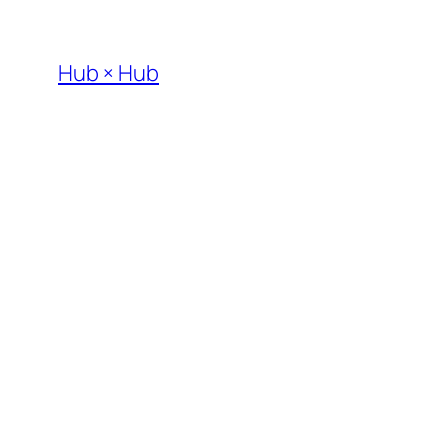
内
容
Hub × Hub
を
ス
キ
ッ
プ