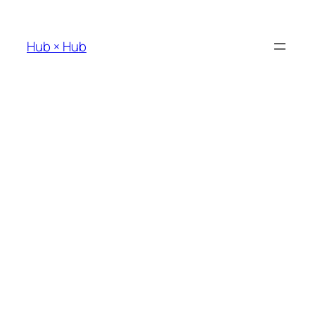
内
容
Hub × Hub
を
ス
キ
ッ
プ